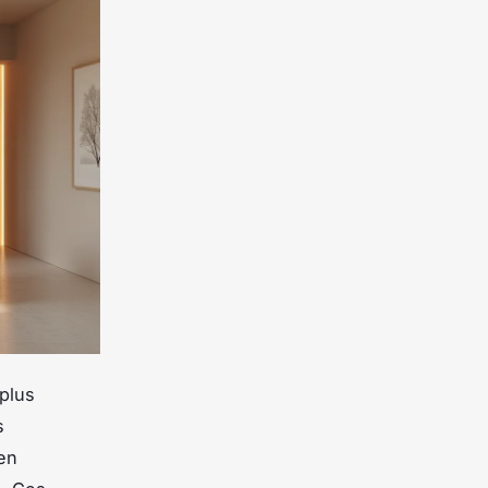
 plus
s
 en