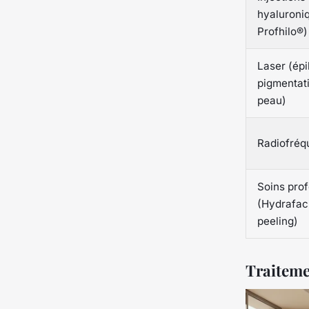
hyaluroni
Profhilo®)
Laser (épi
pigmentat
peau)
Radiofréq
Soins pro
(Hydrafaci
peeling)
Traitemen