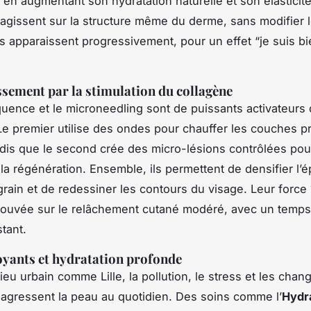
 en augmentant son hydratation naturelle et son élasticit
agissent sur la structure même du derme, sans modifier le
ts apparaissent progressivement, pour un effet “je suis b
ssement par la stimulation du collagène
quence et le microneedling sont de puissants activateurs
Le premier utilise des ondes pour chauffer les couches 
ndis que le second crée des micro-lésions contrôlées pou
la régénération. Ensemble, ils permettent de densifier l’
e grain et de redessiner les contours du visage. Leur force
prouvée sur le relâchement cutané modéré, avec un temps 
tant.
oyants et hydratation profonde
ieu urbain comme Lille, la pollution, le stress et les cha
 agressent la peau au quotidien. Des soins comme l’
Hydra