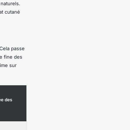
naturels.
at cutané
 Cela passe
e fine des
ime sur
e des