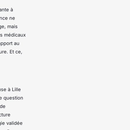
ante à
ance ne
ge, mais
rs médicaux
apport au
ure. Et ce,
se à Lille
ne question
 de
cture
ie validée