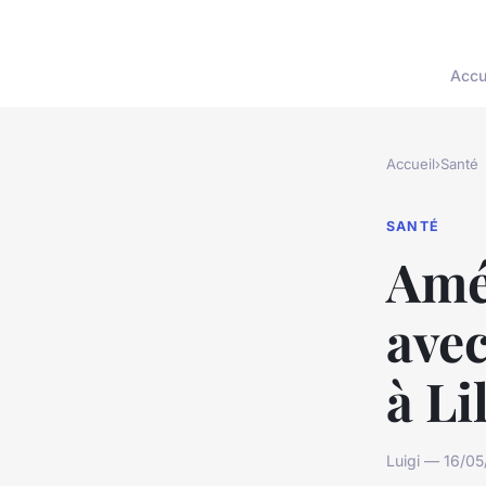
Accu
Accueil
›
Santé
SANTÉ
Amé
avec
à Li
Luigi — 16/05