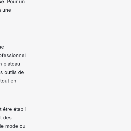
ce
. Pour un
à une
ne
rofessionnel
Un plateau
s outils de
 tout en
 être établi
t des
s de mode ou