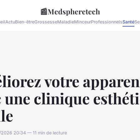
📰
Medspheretech
eil
Actu
Bien-être
Grossesse
Maladie
Minceur
Professionnels
Santé
Se
liorez votre appare
 une clinique esthét
lle
/2026 20:34 — 11 min de lecture