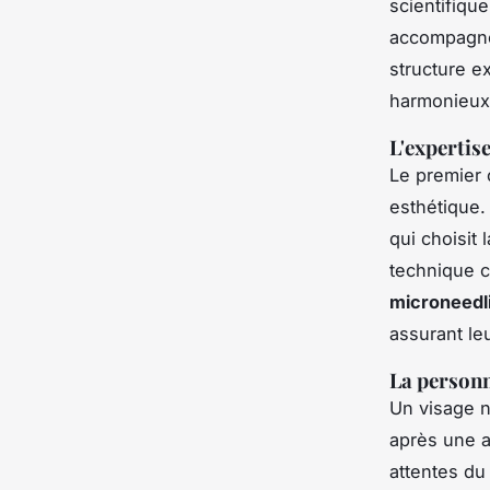
scientifiqu
accompagne
structure 
harmonieux. 
L'expertis
Le premier 
esthétique.
qui choisit 
technique c
microneedl
assurant leu
La personn
Un visage n’
après une a
attentes du