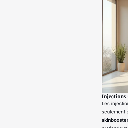
Injections
Les injectio
seulement d
skinbooste