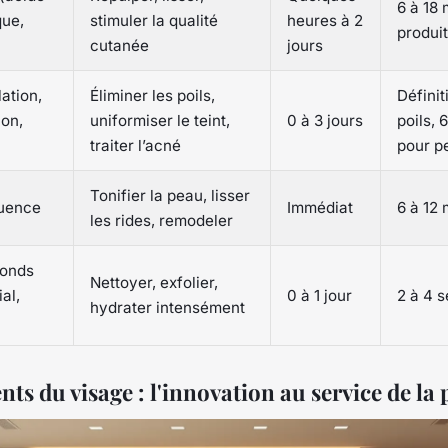
6 à 18 
que,
stimuler la qualité
heures à 2
produit
cutanée
jours
lation,
Éliminer les poils,
Définit
ion,
uniformiser le teint,
0 à 3 jours
poils, 
traiter l’acné
pour p
Tonifier la peau, lisser
uence
Immédiat
6 à 12 
les rides, remodeler
fonds
Nettoyer, exfolier,
al,
0 à 1 jour
2 à 4 
hydrater intensément
ts du visage : l'innovation au service de la