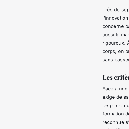
Près de sep
l’innovatio
concerne pa
aussi la ma
rigoureux. 
corps, en pr
sans passer
Les critè
Face à une o
exige de sa
de prix ou 
formation d
reconnue s’