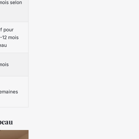
mois selon
if pour
6-12 mois
eau
mois
semaines
 peau