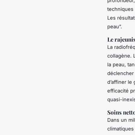
profondeur,
techniques 
Les résulta
peau”.
Le rajeuni
La radiofré
collagène. 
la peau, ta
déclencher 
d’affiner l
efficacité 
quasi-inexis
Soins nett
Dans un mil
climatiques