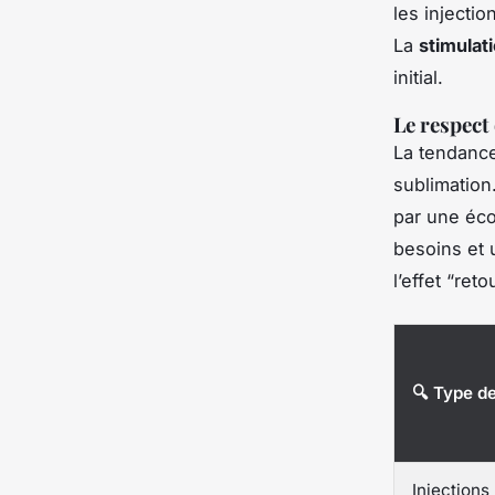
les injecti
La
stimulat
initial.
Le respect
La tendance 
sublimation
par une éco
besoins et 
l’effet “ret
🔍 Type de
Injections