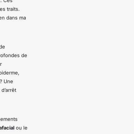
é. Ces
s traits.
ien dans ma
 de
profondes de
r
épiderme,
 ? Une
d’arrêt
ngements
facial
ou le