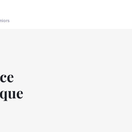
niors
nce
ique