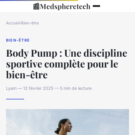
📰
Medspheretech
Accueil
›
Bien-être
BIEN-ÊTRE
Body Pump : Une discipline
sportive complète pour le
bien-être
Lyam — 12 février 2025 — 5 min de lecture