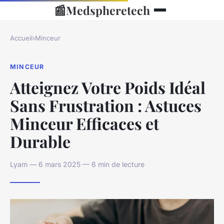
📰
Medspheretech
Accueil
›
Minceur
MINCEUR
Atteignez Votre Poids Idéal
Sans Frustration : Astuces
Minceur Efficaces et
Durable
Lyam — 6 mars 2025 — 6 min de lecture