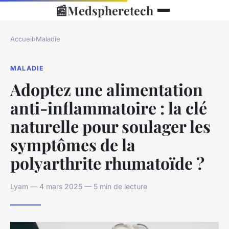
📰
Medspheretech
Accueil
›
Maladie
MALADIE
Adoptez une alimentation
anti-inflammatoire : la clé
naturelle pour soulager les
symptômes de la
polyarthrite rhumatoïde ?
Lyam — 4 mars 2025 — 5 min de lecture